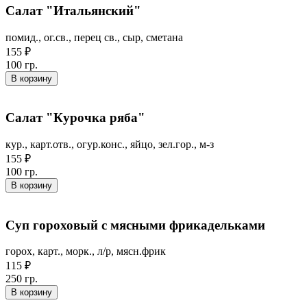
Салат "Итальянский"
помид., ог.св., перец св., сыр, сметана
155 ₽
100 гр.
В корзину
Салат "Курочка ряба"
кур., карт.отв., огур.конс., яйцо, зел.гор., м-з
155 ₽
100 гр.
В корзину
Суп гороховый с мясными фрикадельками
горох, карт., морк., л/р, мясн.фрик
115 ₽
250 гр.
В корзину