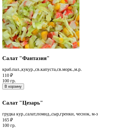
Салат "Фантазия"
краб.пал.,кукур.,св.капуста,св.морк.,м.р.
110 ₽
100 гр.
В корзину
Салат "Цезарь"
грудка кур.,салат,помид.,сыр,гренки, чеснок, м-з
165 ₽
100 гр.